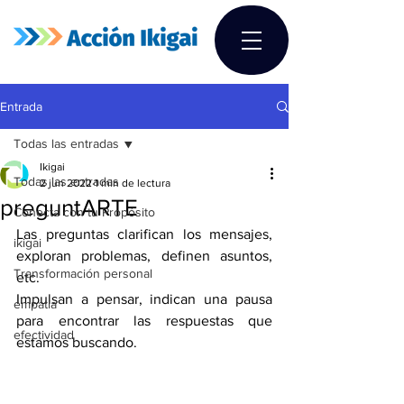
Entrada
Todas las entradas
Ikigai
Todas las entradas
2 jun 2022
1 min de lectura
preguntARTE
Conecta con tu Propósito
Las preguntas clarifican los mensajes,  
ikigai
exploran problemas, definen asuntos,  
Transformación personal
etc.
Impulsan a pensar, indican una pausa 
empatia
para encontrar las respuestas que 
efectividad
estamos buscando. 